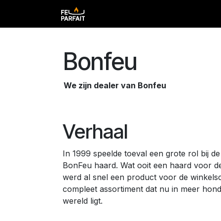
Overslaan naar inhoud
Home
Shop
Contact
Over ons
Bonfeu
We zijn dealer van Bonfeu
Verhaal
In 1999 speelde toeval een grote rol bij d
BonFeu haard. Wat ooit een haard voor d
werd al snel een product voor de winkels
compleet assortiment dat nu in meer hond
wereld ligt.