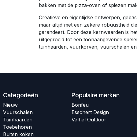
bakken met de pizza-oven of spiezen mak
Creatieve en eigentijdse ontwerpen, gebas
maar altijd met een zekere robuustheid di
garandeert. Door deze kernwaarden is he
uitgegroeid tot een toonaangevende spele
tuinhaarden, vuurkorven, vuurschalen en
Categorieën
Populaire merken
Nieuw
B
onfeu​​
Vuurschalen
Esschert Design
T
uinhaarden
Valhal Outdoor
Toebehoren
Buiten koken