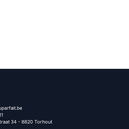
parfait.be
11
traat 34 - 8820 Torhout