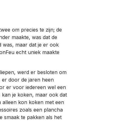
wee om precies te zijn; de
nder maakte, was dat de
d was, maar dat je er ook
BonFeu echt uniek maakte
liepen, werd er besloten om
jn er door de jaren heen
or er voor iedereen wel een
n kan je koken, maar ook dat
en alleen kon koken met een
essoires zoals een plancha
de smaak te pakken als het