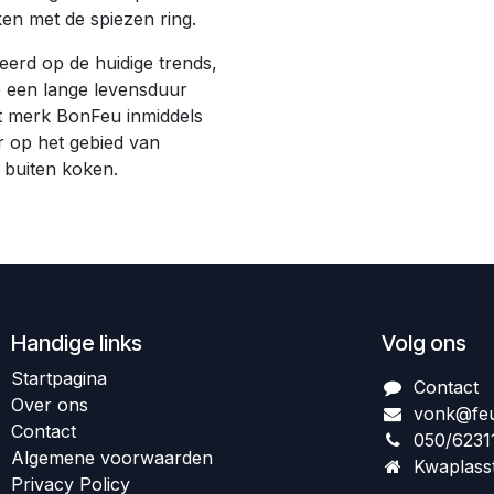
en met de spiezen ring.
eerd op de huidige trends,
e een lange levensduur
t merk BonFeu inmiddels
r op het gebied van
 buiten koken.
Handige links
Volg ons
Startpagina
Contact
Over ons
vonk@feu
Contact
050/6231
Algem​ene voorwaarden
Kwaplass
Privacy Policy