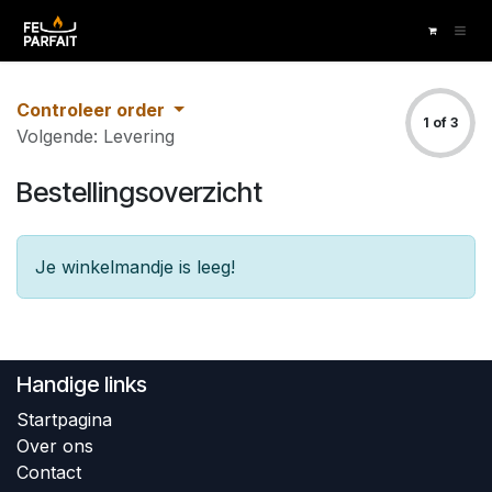
Overslaan naar inhoud
Controleer order
1 of 3
Volgende: Levering
Bestellingsoverzicht
Je winkelmandje is leeg!
Handige links
Startpagina
Over ons
Contact