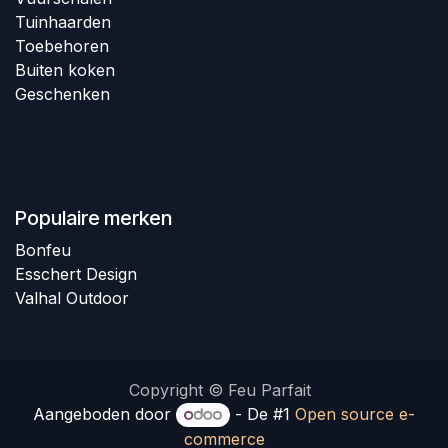
T
uinhaarden
Toebehoren
Buiten koken
G
eschenken
Populaire merken
B
onfeu​​
Esschert Design
Valhal Outdoor
Copyright © Feu Parfait
Aangeboden door
- De #1
Open source e-
commerce